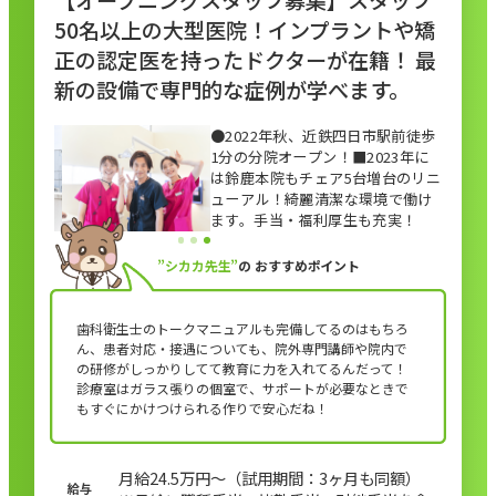
【オープニングスタッフ募集】スタッフ
50名以上の大型医院！インプラントや矯
正の認定医を持ったドクターが在籍！ 最
新の設備で専門的な症例が学べます。
●2022年秋、近鉄四日市駅前徒歩
1分の分院オープン！■2023年に
は鈴鹿本院もチェア5台増台のリニ
ューアル！綺麗清潔な環境で働け
ます。手当・福利厚生も充実！
”シカカ先生”
の
おすすめポイント
歯科衛生士のトークマニュアルも完備してるのはもちろ
ん、患者対応・接遇についても、院外専門講師や院内で
の研修がしっかりしてて教育に力を入れてるんだって！
診療室はガラス張りの個室で、サポートが必要なときで
もすぐにかけつけられる作りで安心だね！
月給24.5万円〜（試用期間：3ヶ月も同額）