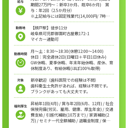
期間27万円～：新卒3か月、既卒6か月) 賞
与：年2回（2.5か月分）
※上記給与には固定残業代(14,000円/ 7時間)
が含まれています
※固定残業時間を超える時間外労働は追加で
【顔戸駅】徒歩11分
支給になります
岐阜県可児郡御嵩町古屋敷172-1
マイカー通勤可
月～土：8:30～18:30(休憩12:00～14:00)
休日：完全週休2日(日曜日＋平日1日休み)
GW休暇、夏季休暇、年末年始休暇、産休、育
休制度あり、有給休暇(ほぼ100％取得)
新卒歓迎（歯科医院での経験は不問）
歯科衛生士免許があれば、経験は不問です。
ブランクがあっても大丈夫です。
昇給年1回(4月) / 賞与年2回(6月、12月) / 社会
保険完備(労災、雇用、健康、厚生年金) / 交通
費支給 / 引越代補助(10万まで) / 家賃補助(2
万) / セミナー代全額補助 / 退職金制度 / 保育
士常駐の託児所あり / 制服貸与