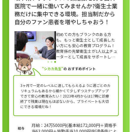
医院で一緒に働いてみませんか?衛生士業
務だけに集中できる環境。担当制だから
自分のファン患者を増やしちゃおう！
初めての方もブランクのある方
も、もっと衛生士として成長した
い方にも安心の教育プログラム！
教育係の先輩衛生士が1人以上チュ
ーターとして成長をサポートしま
す。先輩衛生士が多数在籍してお
りますので質問もしやすい環境♪
”シカカ先生”
の
おすすめポイント
3ヶ月で一定のレべルに達してもらえるように週ごとのカ
リキュラムもあるから細かくて少しずつステップアップ
できて安心の教育みたい！2023年4月からは17時に診療
終了で残業は現在もほぼないから、プライベートも大切
にできる環境だね！
月給：24万5000円(基本給172,000円＋資格手
当63,000円＋皆勤手当10,000円)別途条件によ