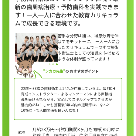
新の歯周病治療・予防歯科を実践できま
す！一人一人に合わせた教育カリキュラ
ムで成長できる環境です。
苦手な分野は補い、得意分野を伸
ばすをモットーに、 一人一人に合
ったカリキュラムで一つずつ技術
や衛生士としての知識を 伸ばせる
ような体制が整っています！
”シカカ先生”
の
おすすめポイント
22歳〜38歳の歯科衛生士14名が在籍しているよ。毎月DH
育成インストラクターによるマンツーマンによる直接指
導を受けられるから、安心してスキルアップできるのが
魅力的だね！しかも就職後3年以内の退職率は、なんと
10%以下で人間関係も良いんだね！
月給23万円～(試用期間3ヶ月も同様)※月給に
資格手当、精皆勤手当、住宅手当を含む※残