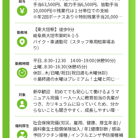
手当63,500円、能力手当6,500円、皆勤手当
10,000円)※残業代は１分単位での支給
※年2回ボーナスあり※特別残業手当20,000円
を試用期間経過後付与
【東大垣駅】徒歩9分
岐阜県大垣市東町4-1-5
バイク・車通勤可（スタッフ専用駐車場あ
り）
平日...8:30~12:30 14:00~19:00(休憩90分)
土曜...8:30~16:30(休憩45分)
休診...木/日曜/祝日(祝日週も木曜休診)
※最終週の水曜はプレミアム！土曜と同じ勤
務時間です
新卒歓迎 初めてでも安心して働けるようマ
ニュアル完備！一人一人に教育担当の先輩が
つき、カリキュラムに沿っていくため、分か
らないことも聞きやすく、成長しやすい環境
です。
社会保険完備(労災、雇用、健康、厚生年金) /
歯科衛生士賠償保険加入 / 年1健康診断 / 感染
予防ワクチン接種 / インフルエンザ予防接種補