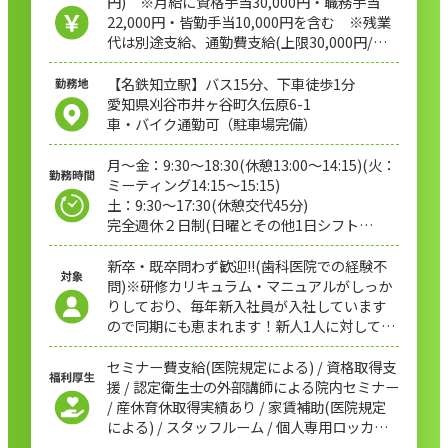
円) ※月給に資格手当30,000円・職務手当
22,000円・皆勤手当10,000円を含む ※残業
代は別途支給、通勤費支給(上限30,000円/
月) ※賞与：年2回…1年目実績1.5ヶ月分(※
本人の実績・能力を評価の上支給)
【名鉄知立駅】バス15分、下車徒歩1分
愛知県刈谷市井ヶ谷町久伝原6-1
車・バイク通勤可（駐車場完備）
月〜金：9:30～18:30(休憩13:00〜14:15)(火：
ミーティング14:15〜15:15)
土：9:30～17:30(休憩交代45分)
完全週休２日制(日曜とその他1日シフト
制)GW、夏冬季休暇あり
新卒・既卒問わず歓迎!!(歯科医院での経験不
問)※研修カリキュラム・マニュアルがしっか
りしており、毎年新入社員が入社しています
ので同期にも恵まれます！新人1人に対して、
先輩が1人ペアでつくので日々の振り返りも安
心でき、成長できます。
セミナー費支給(医院規定による) / 資格取得支
援 / 認定衛生士の外部講師による院内セミナー
/ 産休育休取得実績あり / 家賃補助(医院規定
による) / スタッフルーム / 個人専用ロッカー
あり / 制服一式貸与 / 親睦会などイベントたく