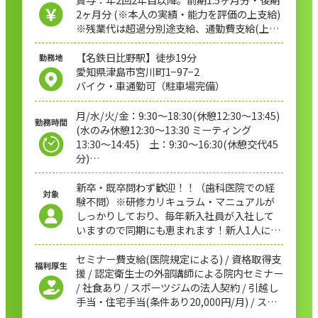
2ヶ月分 (※本人の実績・能力を評価の上支給)
※残業代は超過分別途支給、通勤費支給(上限
20,000円/月)
【名鉄日比野駅】徒歩19分
愛知県津島市宮川町1−97−2
バイク・車通勤可（駐車場完備）
月/水/火/金：9:30～18:30(休憩12:30〜13:45)
(水のみ休憩12:30〜13:30 ミーティング
13:30〜14:45) 土：9:30～16:30(休憩交代45
分)
休日：木、日、祝日(祝日休みの週は木曜代
診)GW、夏冬季休暇
新卒・既卒問わず歓迎！！（歯科医院での経
験不問）※研修カリキュラム・マニュアルが
しっかりしており、毎年新入社員が入社して
いますので同期にも恵まれます！新人1人に対
して、先輩が1人ペアでつくので日々の振り返
りも安心でき、成長できます。
セミナー費支給(医院規定による) / 資格取得支
援 / 認定衛生士の外部講師による院内セミナー
/ 社食あり / スポーツジムの法人契約 / 引越し
手当・住宅手当(条件あり20,000円/月) / スタ
ッフルーム / 個人専用ロッカー / 制服一式貸与