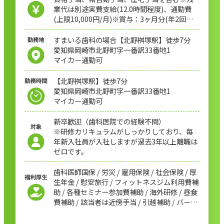
業代は別途実費支給(12.0時間程度)、通勤費
(上限10,000円/月)※賞与：3ヶ月分(年2回、7
月と12月に1.5カ月分ずつ、ただし初年度は入
社後半年以上経過後の支給月に1.5カ月分)
すまいる歯科の場合【北野桝塚駅】徒歩7分
愛知県岡崎市北野町字一番訳33番地1
マイカー通勤可
【北野桝塚駅】徒歩7分
愛知県岡崎市北野町字一番訳33番地1
マイカー通勤可
新卒歓迎（歯科医院での経験不問）
※研修カリキュラムがしっかりしており、毎
年新入社員が入社しますが過去3年以上離職は
ゼロです。
歯科医師国保 / 労災 / 雇用保険 / 社会保険 / 厚
生年金 / 慰安旅行 / フィットネスジム利用費補
助 / 各種セミナー参加費補助 / 海外研修 / 昼食
費補助 / 該当者は近傍手当 / 引越補助 / バース
デー休暇