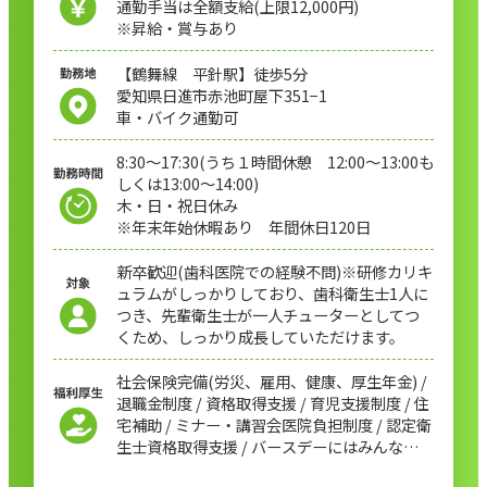
通勤手当は全額支給(上限12,000円)
※昇給・賞与あり
【鶴舞線 平針駅】徒歩5分
愛知県日進市赤池町屋下351−1
車・バイク通勤可
8:30〜17:30(うち１時間休憩 12:00〜13:00も
しくは13:00〜14:00)
木・日・祝日休み
※年末年始休暇あり 年間休日120日
新卒歓迎(歯科医院での経験不問)※研修カリキ
ュラムがしっかりしており、歯科衛生士1人に
つき、先輩衛生士が一人チューターとしてつ
くため、しっかり成長していただけます。
社会保険完備(労災、雇用、健康、厚生年金) /
退職金制度 / 資格取得支援 / 育児支援制度 / 住
宅補助 / ミナー・講習会医院負担制度 / 認定衛
生士資格取得支援 / バースデーにはみんなでお
祝い / 院内食事会などのイベント