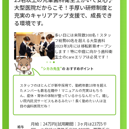
大型医院だからこそ！手厚い研修制度と
充実のキャリアアップ支援で、成長でき
る環境です。
多い日には来院数300名！スタッ
フ総勢80名を超える大型歯科
2023年3月には移転新築オープン
します！特に中庭に向かう歯科衛
生士のcareエリアは必見です！
”シカカ先生”
の
おすすめポイント
スタッフのほとんどが新卒採用で、勤続年数10年を超え
たメンバーも数名在籍中！マニュアルの充実はもちろ
ん、産休・育休の体制が整っているからなんだって。嬉し
い院内託児サービスもあるみたい！長く勤めたい人は注
目の歯科医院だね！
月給：24万円(試用期間：3ヶ月は23万5千