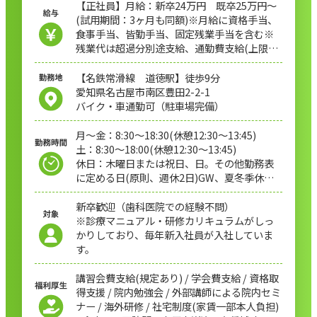
【正社員】月給：新卒24万円 既卒25万円〜
(試用期間：3ヶ月も同額)※月給に資格手当、
食事手当、皆勤手当、固定残業手当を含む※
残業代は超過分別途支給、通勤費支給(上限
20,000円/月)
【パート】時給1,700円〜(試用期間：3ヶ月も
【名鉄常滑線 道徳駅】徒歩9分
同額)
愛知県名古屋市南区豊田2-2-1
バイク・車通勤可（駐車場完備）
月〜金：8:30～18:30(休憩12:30〜13:45)
土：8:30～18:00(休憩12:30〜13:45)
休日：木曜日または祝日、日。その他勤務表
に定める日(原則、週休2日)GW、夏冬季休
暇。有給休暇法定通り。
新卒歓迎（歯科医院での経験不問）
※診療マニュアル・研修カリキュラムがしっ
かりしており、毎年新入社員が入社していま
す。
講習会費支給(規定あり) / 学会費支給 / 資格取
得支援 / 院内勉強会 / 外部講師による院内セミ
ナー / 海外研修 / 社宅制度(家賃一部本人負担)