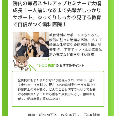
院内の毎週スキルアップセミナーで大幅
成長！一人前になるまで先輩がしっかり
サポート。ゆっくりしっかり見守る教育
で自信がつく歯科医院！
教育体制のサポートはもちろん、
設備の整った清潔な医院、 広くて
綺麗な休憩室や全額医院負担の慰
安旅行、 子育てママさんの応援体
制の充実など働きやすい環境！
”シカカ先生”
の
おすすめポイント
全国的にもまだまだ少ない予防専用フロアがあり、全て
完全個室・担当制で、現在15名の歯科衛生士が在籍中！
仲間同士の仲が良く、どんなことも何度でもいつでも聞
ける雰囲気だよ！だから誰もが成長出来るし、離職率も
低く、勤続年数も長いんだね！
月額：新卒28万円、既卒28万～50万円(試用