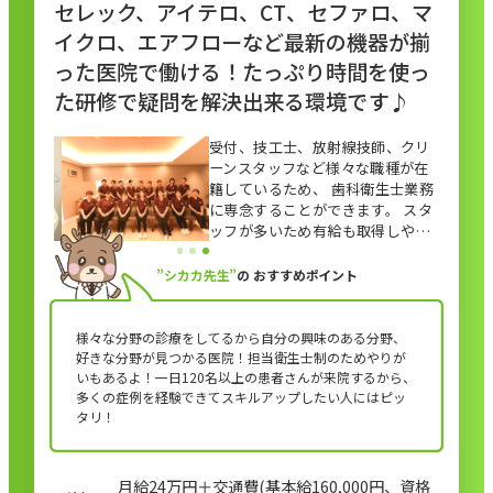
セレック、アイテロ、CT、セファロ、マ
イクロ、エアフローなど最新の機器が揃
った医院で働ける！たっぷり時間を使っ
た研修で疑問を解決出来る環境です♪
受付、技工士、放射線技師、クリ
ーンスタッフなど様々な職種が在
籍しているため、 歯科衛生士業務
に専念することができます。 スタ
ッフが多いため有給も取得しやす
い♪
”シカカ先生”
の
おすすめポイント
様々な分野の診療をしてるから自分の興味のある分野、
好きな分野が見つかる医院！担当衛生士制のためやりが
いもあるよ！一日120名以上の患者さんが来院するから、
多くの症例を経験できてスキルアップしたい人にはピッ
タリ！
月給24万円＋交通費(基本給160,000円、資格