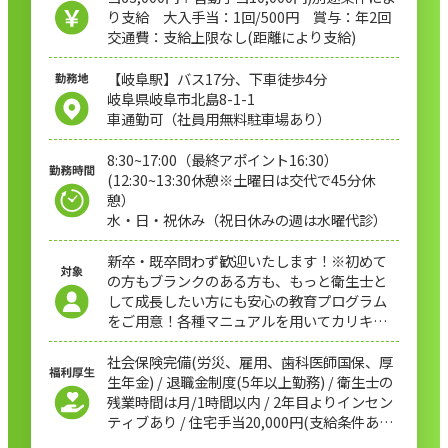
り支給 大入手当：1回/500円 賞与：年2回
交通費：支給上限なし(距離により支給)
【岐阜駅】バス17分、下車徒歩4分
岐阜県岐阜市北島8-1-1
車通勤可（社員用無料駐車場あり）
8:30~17:00（最終アポイント16:30）
(12:30~13:30休憩※土曜日は交代で45分休
憩）
水・日・祝休み（祝日休みの週は水曜代診）
新卒・既卒問わず歓迎いたします！※初めて
の方もブランクのある方も、もっと衛生士と
して成長したい方にも安心の教育プログラム
をご用意！各種マニュアルを用いてカリキュ
ラムに沿って教育係の先輩衛生士が１人以上
チューターとして成長をサポートします。
社会保険完備(労災、雇用、歯科医師国保、厚
生年金) / 退職金制度(5年以上勤務) / 衛生士の
残業時間は月/1時間以内 / 2年目よりインセン
ティブあり / 住宅手当20,000円(支給条件あり)
/ 企業の奨学金返還支援(代理返還)制度導入