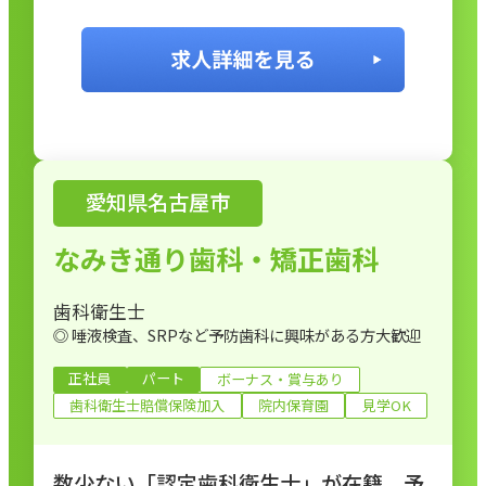
さん / 有給取得100％
愛知県名古屋市
なみき通り歯科・矯正歯科
歯科衛生士
◎ 唾液検査、SRPなど予防歯科に興味がある方大歓迎
正社員
パート
ボーナス・賞与あり
歯科衛生士賠償保険加入
院内保育園
見学OK
数少ない「認定歯科衛生士」が在籍、予