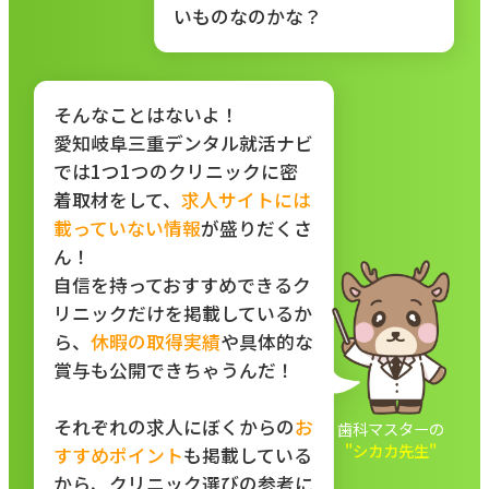
いものなのかな？
そんなことはないよ！
愛知岐阜三重デンタル就活ナビ
では1つ1つのクリニックに密
着取材をして、
求人サイトには
載っていない情報
が盛りだくさ
ん！
自信を持っておすすめできるク
リニックだけを掲載しているか
ら、
休暇の取得実績
や具体的な
賞与も公開できちゃうんだ！
それぞれの求人にぼくからの
お
歯科マスターの
"シカカ先生"
すすめポイント
も掲載している
から、クリニック選びの参考に