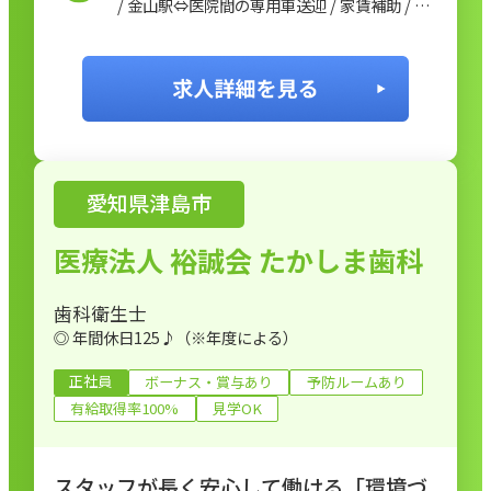
/ 金山駅⇔医院間の専用車送迎 / 家賃補助 / ス
タッフルーム・個人専用ロッカー / 制服一式貸
与 / 親睦会 / スタッフ専用院内保育園
愛知県津島市
医療法人 裕誠会 たかしま歯科
歯科衛生士
◎ 年間休日125♪（※年度による）
正社員
ボーナス・賞与あり
予防ルームあり
有給取得率100%
見学OK
スタッフが長く安心して働ける「環境づ