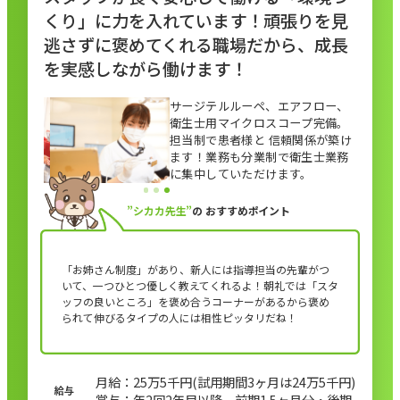
くり」に力を入れています！頑張りを見
逃さずに褒めてくれる職場だから、成長
を実感しながら働けます！
サージテルルーペ、エアフロー、
衛生士用マイクロスコープ完備。
担当制で患者様と 信頼関係が築け
ます！業務も分業制で衛生士業務
に集中していただけます。
”シカカ先生”
の
おすすめポイント
「お姉さん制度」があり、新人には指導担当の先輩がつ
いて、一つひとつ優しく教えてくれるよ！朝礼では「スタ
ッフの良いところ」を褒め合うコーナーがあるから褒め
られて伸びるタイプの人には相性ピッタリだね！
月給：25万5千円(試用期間3ヶ月は24万5千円)
賞与：年2回2年目以降。前期1.5ヶ月分・後期