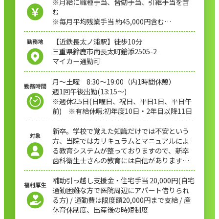
※月給に職種手当、皆勤手当、引継手当を含
む
※毎月平均残業手当 約45,000円含む
※時間数により変動あり
【近鉄長太ノ浦駅】徒歩10分
三重県鈴鹿市南長太町鎗添2505-2
マイカー通勤可
月〜土曜 8:30〜19:00（内1時間休憩）
週1回午後出勤(13:15〜)
※週休2.5日(日曜日、祝日、平日1日、平日午
前) ※有給休暇:初年度10日・2年目以降11日
新卒。学校で覚えた知識だけでは不安という
方、当院ではカリキュラムとマニュアルによ
る教育システムが整っておりますので、新卒
歯科衛生士さんの教育には自信があります！
アポイント枠も教育期間中は60分〜で無理の
ない診療です。
補助引っ越し支援金・住宅手当 20,000円(自宅
通勤困難な方で医院周辺にアパート借りられ
る方) / 通勤費は限度額20,000円まで支給 / 産
休育休制度、出産後の時短制度