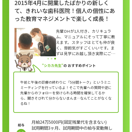
2015年4月に開業したばかりの新しく
て、きれいな歯科医院！個人の個性にあ
った教育マネジメントで楽しく成長！
先輩DHが1人付き、カリキュラ
ム、マニュアルにそって丁寧に教
えます。スタッフはとても仲が良
く、雰囲気がすごくいいです。ま
ずは見学にお越し頂き実際にご覧
ください。
”シカカ先生”
の
おすすめポイント
午前と午後の診療の終わりに「5分間トーク」というミニ
ミーティングを行っているよ！そこで先輩への質問や逆に
先輩からのフォローを受けられる時間を確保してるか
ら、聞きそびれて分からないまんま…なんてことがなくな
るね！
月給24万5000円(固定残業代を含まない)
試用期間3ヶ月、試用期間中の給与変動無し